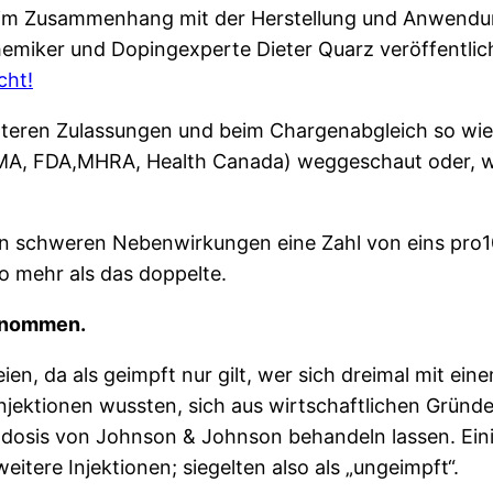
 im Zusammenhang mit der Herstellung und Anwendun
emiker und Dopingexperte Dieter Quarz veröffentlich
cht!
teren Zulassungen und beim Chargenabgleich so wie 
MA, FDA,MHRA, Health Canada) weggeschaut oder, wie 
n schweren Nebenwirkungen eine Zahl von eins pro1
so mehr als das doppelte.
genommen.
eien, da als geimpft nur gilt, wer sich dreimal mit 
r Injektionen wussten, sich aus wirtschaftlichen Grün
ldosis von Johnson & Johnson behandeln lassen. Einig
tere Injektionen; siegelten also als „ungeimpft“.